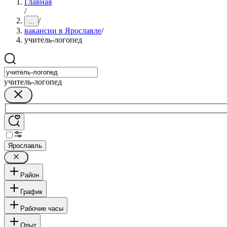
Главная
/
/
...
вакансии в Ярославле
/
учитель-логопед
учитель-логопед
Ярославль
Район
График
Рабочие часы
Опыт