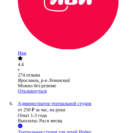
Иви
4.4
•
274
отзыва
Ярославль, р-н Ленинский
Можно без резюме
Откликнуться
Администратор театральной студии
от
250
₽
за час,
на руки
Опыт 1-3 года
Выплаты: Раз в месяц
Театральная студия для детей Ирбис