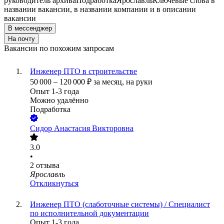
руководитель архива
Подработка
Ярославль
Ключевые слова в
названии вакансии, в названии компании и в описании
вакансии
В мессенджер
На почту
Вакансии по похожим запросам
Инженер ПТО в строительстве
50 000
–
120 000
₽
за месяц,
на руки
Опыт 1-3 года
Можно удалённо
Подработка
Сидор Анастасия Викторовна
3.0
•
2
отзыва
Ярославль
Откликнуться
Инженер ПТО (слаботочные системы) / Специалист
по исполнительной документации
Опыт 1-3 года