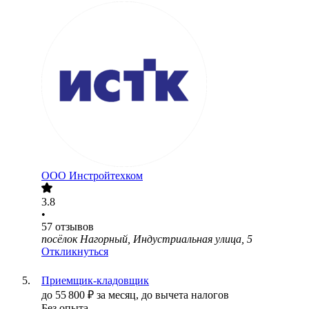
ООО
Инстройтехком
3.8
•
57
отзывов
посёлок Нагорный, Индустриальная улица, 5
Откликнуться
Приемщик-кладовщик
до
55 800
₽
за месяц,
до вычета налогов
Без опыта