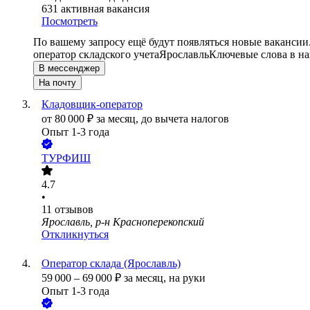
631
активная вакансия
Посмотреть
По вашему запросу ещё будут появляться новые вакансии
оператор складского учета
Ярославль
Ключевые слова в на
В мессенджер
На почту
Кладовщик-оператор
от
80 000
₽
за месяц,
до вычета налогов
Опыт 1-3 года
ТУРФИШ
4.7
•
11
отзывов
Ярославль, р-н Красноперекопский
Откликнуться
Оператор склада (Ярославль)
59 000
–
69 000
₽
за месяц,
на руки
Опыт 1-3 года