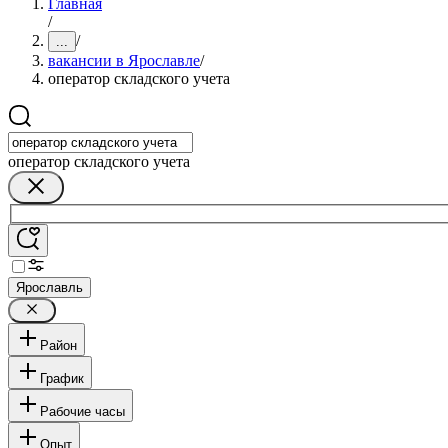
Главная
/
/
...
вакансии в Ярославле
/
оператор складского учета
оператор складского учета
Ярославль
Район
График
Рабочие часы
Опыт