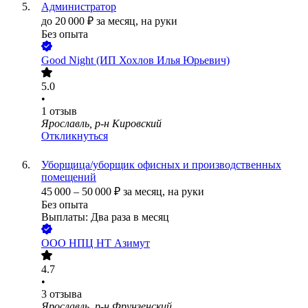
Администратор
до
20 000
₽
за месяц,
на руки
Без опыта
Good Night (ИП Хохлов Илья Юрьевич)
5.0
•
1
отзыв
Ярославль, р-н Кировский
Откликнуться
Уборщица/уборщик офисных и производственных
помещений
45 000
–
50 000
₽
за месяц,
на руки
Без опыта
Выплаты: Два раза в месяц
ООО
НПЦ НТ Азимут
4.7
•
3
отзыва
Ярославль, р-н Фрунзенский