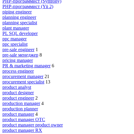
PHP-программист (Symfony)
PHP-программист (Yii 2)
piping engineer
planning engineer
planning specialist
plant manager
PL SQL developer
ppc manager
ppc specialist
pre-sale engineer
1
pre-sale менеджер
8
pricing manager
PR & marketing manager
6
process engineer
procurement manager
21
procurement specialist
13
product analyst
product designer
product engineer
2
production manager
4
production planner
product manager
4
product manager OTC
product manager product owner
product manager RX