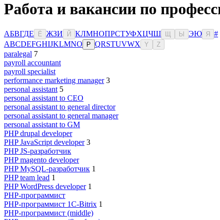
Работа и вакансии по професс
А
Б
В
Г
Д
Е
Ж
З
И
К
Л
М
Н
О
П
Р
С
Т
У
Ф
Х
Ц
Ч
Ш
Э
Ю
#
Ё
Й
Щ
Ы
Я
A
B
C
D
E
F
G
H
I
J
K
L
M
N
O
Q
R
S
T
U
V
W
X
P
Y
Z
paralegal
7
payroll accountant
payroll specialist
performance marketing manager
3
personal assistant
5
personal assistant to CEO
personal assistant to general director
personal assistant to general manager
personal assistant to GM
PHP drupal developer
PHP JavaScript developer
3
PHP JS-разработчик
PHP magento developer
PHP MySQL-разработчик
1
PHP team lead
1
PHP WordPress developer
1
PHP-программист
PHP-программист 1C-Bitrix
1
PHP-программист (middle)