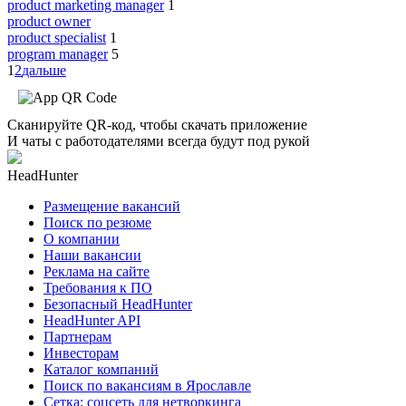
product marketing manager
1
product owner
product specialist
1
program manager
5
1
2
дальше
Сканируйте QR-код, чтобы скачать приложение
И чаты с работодателями всегда будут под рукой
HeadHunter
Размещение вакансий
Поиск по резюме
О компании
Наши вакансии
Реклама на сайте
Требования к ПО
Безопасный HeadHunter
HeadHunter API
Партнерам
Инвесторам
Каталог компаний
Поиск по вакансиям в Ярославле
Сетка: соцсеть для нетворкинга