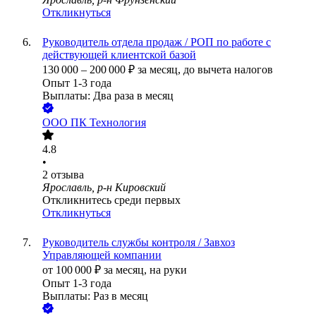
Откликнуться
Руководитель отдела продаж / РОП по работе с
действующей клиентской базой
130 000
–
200 000
₽
за месяц,
до вычета налогов
Опыт 1-3 года
Выплаты: Два раза в месяц
ООО
ПК Технология
4.8
•
2
отзыва
Ярославль, р-н Кировский
Откликнитесь среди первых
Откликнуться
Руководитель службы контроля / Завхоз
Управляющей компании
от
100 000
₽
за месяц,
на руки
Опыт 1-3 года
Выплаты: Раз в месяц