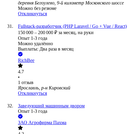
деревня Бегоулево, 9-й километр Московского шоссе
Можно без резюме
Откликнуться
Fullstack-разработчик (PHP Laravel / Go + Vue / React)
150 000
–
200 000
₽
за месяц,
на руки
Опыт 1-3 года
Можно удалённо
Выплаты: Два раза в месяц
RichBee
4.7
•
1
отзыв
Ярославль, р-н Кировский
Откликнуться
Заведующий машинным двором
Опыт 1-3 года
ЗАО
Агрофирма Пахма
4.2