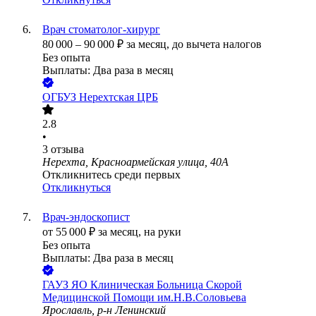
Врач стоматолог-хирург
80 000
–
90 000
₽
за месяц,
до вычета налогов
Без опыта
Выплаты: Два раза в месяц
ОГБУЗ Нерехтская ЦРБ
2.8
•
3
отзыва
Нерехта, Красноармейская улица, 40А
Откликнитесь среди первых
Откликнуться
Врач-эндоскопист
от
55 000
₽
за месяц,
на руки
Без опыта
Выплаты: Два раза в месяц
ГАУЗ ЯО Клиническая Больница Скорой
Медицинской Помощи им.Н.В.Соловьева
Ярославль, р-н Ленинский