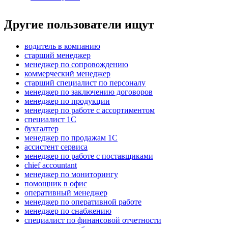
Другие пользователи ищут
водитель в компанию
старший менеджер
менеджер по сопровождению
коммерческий менеджер
старший специалист по персоналу
менеджер по заключению договоров
менеджер по продукции
менеджер по работе с ассортиментом
специалист 1С
бухгалтер
менеджер по продажам 1С
ассистент сервиса
менеджер по работе с поставщиками
chief accountant
менеджер по мониторингу
помощник в офис
оперативный менеджер
менеджер по оперативной работе
менеджер по снабжению
специалист по финансовой отчетности