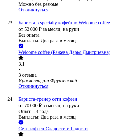
Можно без резюме
Откликнуться
Бариста в specialty кофейню Welcome coffee
от
52 000
₽
за месяц,
на руки
Без опыта
Выплаты: Два раза в месяц
Welcome coffee (Ражева Дарья Дмитриевна)
3.1
•
3
отзыва
Ярославль, р-н Фрунзенский
Откликнуться
Бариста-тренер сети кофеен
от
70 000
₽
за месяц,
на руки
Опыт 1-3 года
Выплаты: Два раза в месяц
Сеть кофеен Сладости и Радости