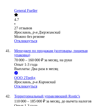
General Fueller
4.7
•
27
отзывов
Ярославль, р-н Дзержинский
Можно без резюме
Откликнуться
Менеджер по продажам (хозтовары, пищевая
упаковка)
70 000
–
160 000
₽
за месяц,
на руки
Опыт 1-3 года
Выплаты: Два раза в месяц
ООО
2Трейд
Ярославль, р-н Кировский
Откликнуться
Территориальный управляющий Rostic's
110 000
–
185 000
₽
за месяц,
до вычета налогов
Опыт 1-3 года