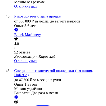
Можно без резюме
Откликнуться
Руководитель отдела продаж
от
300 000
₽
за месяц,
до вычета налогов
Опыт 3-6 лет
Baitek Machinery
4.0
•
52
отзыва
Ярославль, р-н Кировский
Откликнуться
Специалист технической поддержки (1-я линия,
HoReCa)
до
47 500
₽
за месяц,
на руки
Опыт 1-3 года
Можно удалённо
Выплаты: Два раза в месяц