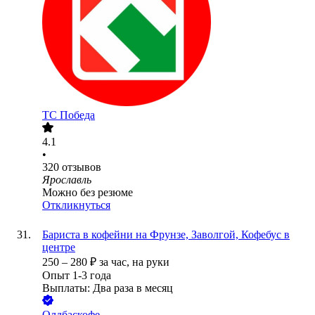
ТС Победа
4.1
•
320
отзывов
Ярославль
Можно без резюме
Откликнуться
Бариста в кофейни на Фрунзе, Заволгой, Кофебус в
центре
250
–
280
₽
за час,
на руки
Опыт 1-3 года
Выплаты: Два раза в месяц
Олдбаскофе