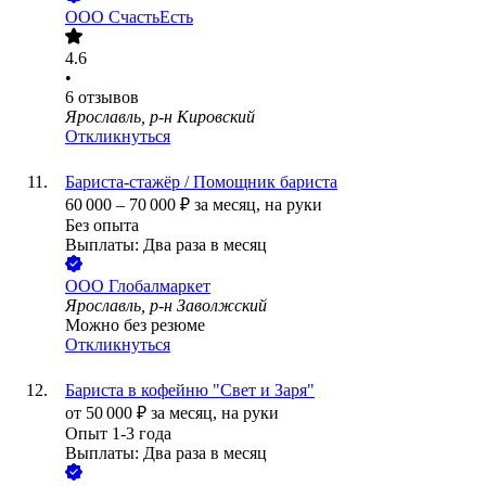
ООО
СчастьЕсть
4.6
•
6
отзывов
Ярославль, р-н Кировский
Откликнуться
Бариста-стажёр / Помощник бариста
60 000
–
70 000
₽
за месяц,
на руки
Без опыта
Выплаты: Два раза в месяц
ООО
Глобалмаркет
Ярославль, р-н Заволжский
Можно без резюме
Откликнуться
Бариста в кофейню "Свет и Заря"
от
50 000
₽
за месяц,
на руки
Опыт 1-3 года
Выплаты: Два раза в месяц