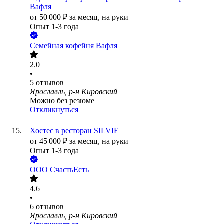
Вафля
от
50 000
₽
за месяц,
на руки
Опыт 1-3 года
Семейная кофейня Вафля
2.0
•
5
отзывов
Ярославль, р-н Кировский
Можно без резюме
Откликнуться
Хостес в ресторан SILVIE
от
45 000
₽
за месяц,
на руки
Опыт 1-3 года
ООО
СчастьЕсть
4.6
•
6
отзывов
Ярославль, р-н Кировский