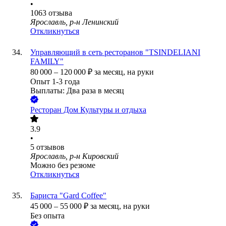
•
1063
отзыва
Ярославль, р-н Ленинский
Откликнуться
Управляющий в сеть ресторанов "TSINDELIANI
FAMILY"
80 000
–
120 000
₽
за месяц,
на руки
Опыт 1-3 года
Выплаты: Два раза в месяц
Ресторан Дом Культуры и отдыха
3.9
•
5
отзывов
Ярославль, р-н Кировский
Можно без резюме
Откликнуться
Бариста "Gard Coffee"
45 000
–
55 000
₽
за месяц,
на руки
Без опыта