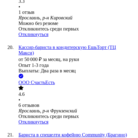
3.3
•
1
отзыв
Ярославль, р-н Кировский
Можно без резюме
Откликнитесь среди первых
Откликнуться
Кассир-бариста в кондитерскую ЕшьТорт (ТЦ
Макси)
от
50 000
₽
за месяц,
на руки
Опыт 1-3 года
Выплаты: Два раза в месяц
ООО
СчастьЕсть
4.6
•
6
отзывов
Ярославль, р-н Фрунзенский
Откликнитесь среди первых
Откликнуться
Бариста в спешелти кофейню Community (Брагино)