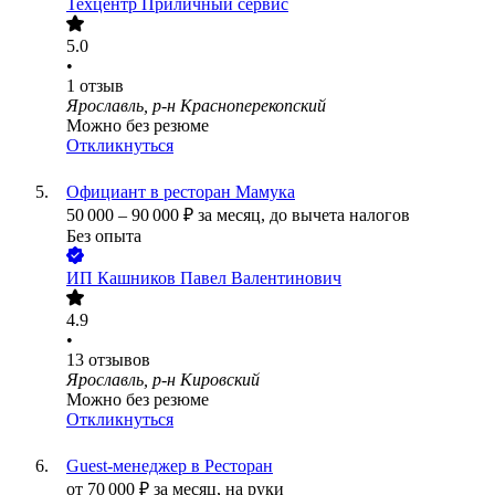
Техцентр Приличный сервис
5.0
•
1
отзыв
Ярославль, р-н Красноперекопский
Можно без резюме
Откликнуться
Официант в ресторан Мамука
50 000
–
90 000
₽
за месяц,
до вычета налогов
Без опыта
ИП
Кашников Павел Валентинович
4.9
•
13
отзывов
Ярославль, р-н Кировский
Можно без резюме
Откликнуться
Guest-менеджер в Ресторан
от
70 000
₽
за месяц,
на руки