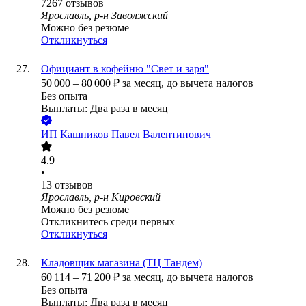
7267
отзывов
Ярославль, р-н Заволжский
Можно без резюме
Откликнуться
Официант в кофейню "Свет и заря"
50 000
–
80 000
₽
за месяц,
до вычета налогов
Без опыта
Выплаты: Два раза в месяц
ИП
Кашников Павел Валентинович
4.9
•
13
отзывов
Ярославль, р-н Кировский
Можно без резюме
Откликнитесь среди первых
Откликнуться
Кладовщик магазина (ТЦ Тандем)
60 114
–
71 200
₽
за месяц,
до вычета налогов
Без опыта
Выплаты: Два раза в месяц