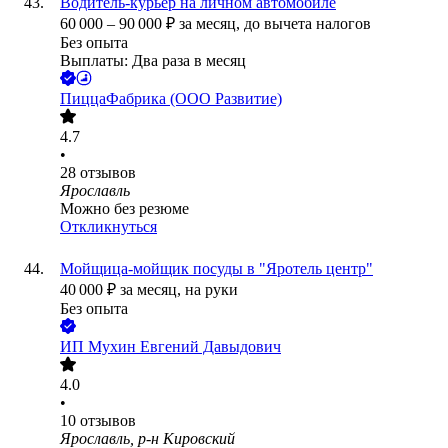
Водитель-курьер на личном автомобиле
60 000
–
90 000
₽
за месяц,
до вычета налогов
Без опыта
Выплаты: Два раза в месяц
ПиццаФабрика (ООО Развитие)
4.7
•
28
отзывов
Ярославль
Можно без резюме
Откликнуться
Мойщица-мойщик посуды в "Яротель центр"
40 000
₽
за месяц,
на руки
Без опыта
ИП
Мухин Евгений Давыдович
4.0
•
10
отзывов
Ярославль, р-н Кировский