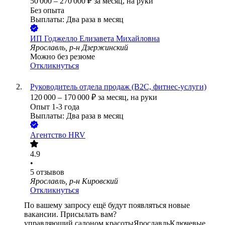
50 000
–
270 000
₽
за месяц,
на руки
Без опыта
Выплаты: Два раза в месяц
ИП
Годжелло Елизавета Михайловна
Ярославль, р-н Дзержинский
Можно без резюме
Откликнуться
Руководитель отдела продаж (B2C, фитнес-услуги)
120 000
–
170 000
₽
за месяц,
на руки
Опыт 1-3 года
Выплаты: Два раза в месяц
Агентство HRV
4.9
•
5
отзывов
Ярославль, р-н Кировский
Откликнуться
По вашему запросу ещё будут появляться новые
вакансии. Присылать вам?
управляющий салоном красоты
Ярославль
Ключевые