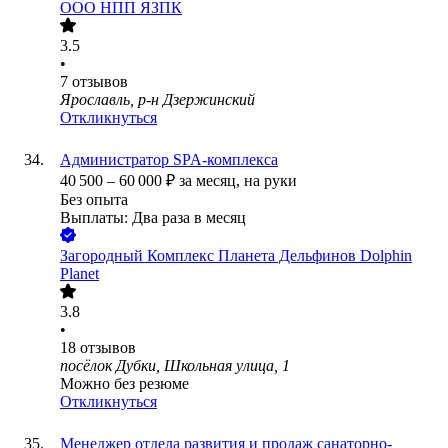
ООО
НПП ЯЗПК
3.5
•
7
отзывов
Ярославль, р-н Дзержинский
Откликнуться
Администратор SPA-комплекса
40 500
–
60 000
₽
за месяц,
на руки
Без опыта
Выплаты: Два раза в месяц
Загородный Комплекс Планета Дельфинов Dolphin
Planet
3.8
•
18
отзывов
посёлок Дубки, Школьная улица, 1
Можно без резюме
Откликнуться
Менеджер отдела развития и продаж санаторно-