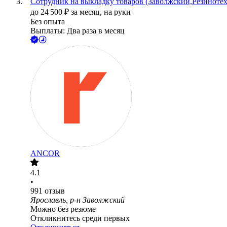
Сотрудник на выкладку товаров (Заволжский,Резиноте
до
24 500
₽
за месяц,
на руки
Без опыта
Выплаты: Два раза в месяц
ANCOR
4.1
•
991
отзыв
Ярославль, р-н Заволжский
Можно без резюме
Откликнитесь среди первых