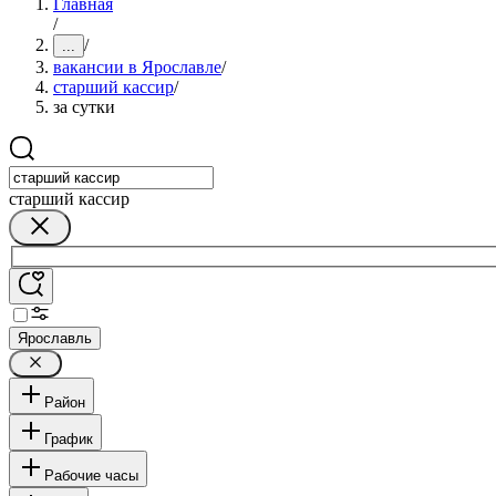
Главная
/
/
...
вакансии в Ярославле
/
старший кассир
/
за сутки
старший кассир
Ярославль
Район
График
Рабочие часы