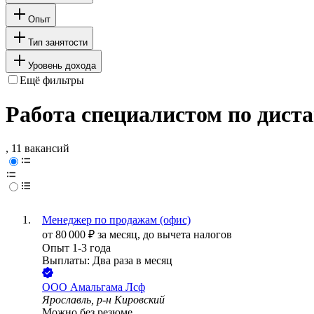
Опыт
Тип занятости
Уровень дохода
Ещё фильтры
Работа специалистом по дист
, 11 вакансий
Менеджер по продажам (офис)
от
80 000
₽
за месяц,
до вычета налогов
Опыт 1-3 года
Выплаты: Два раза в месяц
ООО
Амальгама Лсф
Ярославль, р-н Кировский
Можно без резюме