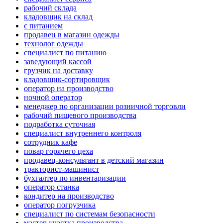
рабочий склада
кладовщик на склад
с питанием
продавец в магазин одежды
технолог одежды
специалист по питанию
заведующий кассой
грузчик на доставку
кладовщик-сортировщик
оператор на производство
ночной оператор
менеджер по организации розничной торговли
рабочий пищевого производства
подработка суточная
специалист внутреннего контроля
сотрудник кафе
повар горячего цеха
продавец-консультант в детский магазин
тракторист-машинист
бухгалтер по инвентаризации
оператор станка
кондитер на производство
оператор погрузчика
специалист по системам безопасности
мастер участка производства