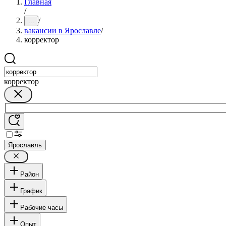
Главная
/
/
...
вакансии в Ярославле
/
корректор
корректор
Ярославль
Район
График
Рабочие часы
Опыт