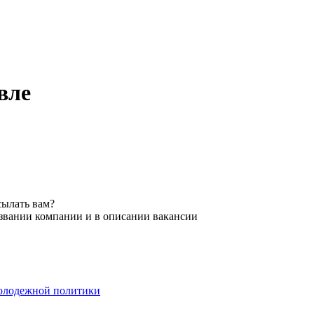
вле
сылать вам?
азвании компании и в описании вакансии
молодежной политики