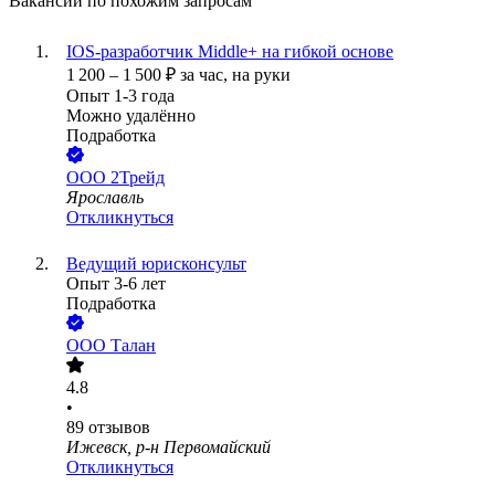
Вакансии по похожим запросам
IOS-разработчик Middle+ на гибкой основе
1 200
–
1 500
₽
за час,
на руки
Опыт 1-3 года
Можно удалённо
Подработка
ООО
2Трейд
Ярославль
Откликнуться
Ведущий юрисконсульт
Опыт 3-6 лет
Подработка
ООО
Талан
4.8
•
89
отзывов
Ижевск, р-н Первомайский
Откликнуться