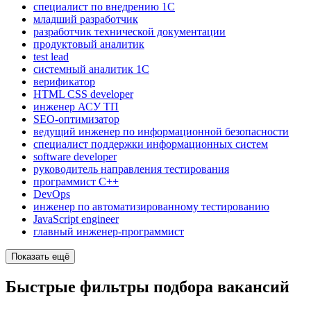
специалист по внедрению 1С
младший разработчик
разработчик технической документации
продуктовый аналитик
test lead
системный аналитик 1С
верификатор
HTML CSS developer
инженер АСУ ТП
SEO-оптимизатор
ведущий инженер по информационной безопасности
специалист поддержки информационных систем
software developer
руководитель направления тестирования
программист C++
DevOps
инженер по автоматизированному тестированию
JavaScript engineer
главный инженер-программист
Показать ещё
Быстрые фильтры подбора вакансий