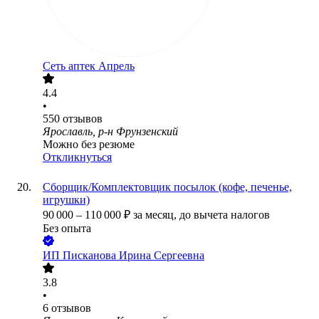
Сеть аптек Апрель
4.4
•
550
отзывов
Ярославль, р-н Фрунзенский
Можно без резюме
Откликнуться
Сборщик/Комплектовщик посылок (кофе, печенье,
игрушки)
90 000
–
110 000
₽
за месяц,
до вычета налогов
Без опыта
ИП
Писканова Ирина Сергеевна
3.8
•
6
отзывов