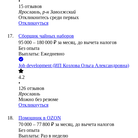
•
15
отзывов
Ярославль, р-н Заволжский
Откликнитесь среди первых
Откликнуться
Сборщик чайных наборов
95 000
–
180 000
₽
за месяц,
до вычета налогов
Без опыта
Выплаты: Ежедневно
Job development (ИП Козлова Ольга Александровна)
4.2
•
126
отзывов
Ярославль
Можно без резюме
Откликнуться
Помощник в OZON
70 000
–
77 800
₽
за месяц,
до вычета налогов
Без опыта
Выплаты: Раз в неделю