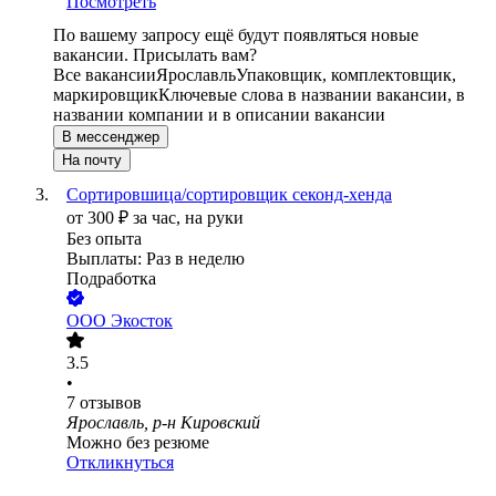
Посмотреть
По вашему запросу ещё будут появляться новые
вакансии. Присылать вам?
Все вакансии
Ярославль
Упаковщик, комплектовщик,
маркировщик
Ключевые слова в названии вакансии, в
названии компании и в описании вакансии
В мессенджер
На почту
Сортировшица/сортировщик секонд-хенда
от
300
₽
за час,
на руки
Без опыта
Выплаты: Раз в неделю
Подработка
ООО
Экосток
3.5
•
7
отзывов
Ярославль, р-н Кировский
Можно без резюме
Откликнуться