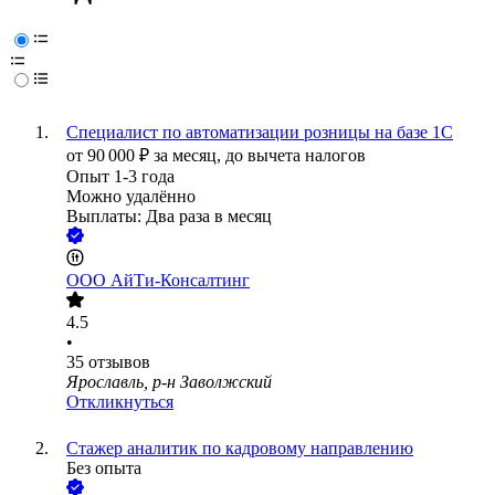
Специалист по автоматизации розницы на базе 1С
от
90 000
₽
за месяц,
до вычета налогов
Опыт 1-3 года
Можно удалённо
Выплаты: Два раза в месяц
ООО
АйТи-Консалтинг
4.5
•
35
отзывов
Ярославль, р-н Заволжский
Откликнуться
Стажер аналитик по кадровому направлению
Без опыта