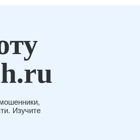
оту
h.ru
-мошенники,
ти. Изучите