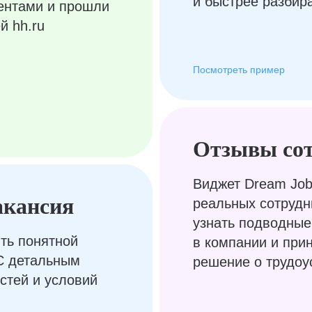
и быстрее разбир
ентами и прошли
й hh.ru
Посмотреть пример
Отзывы со
Виджет Dream Job
акансия
реальных сотрудн
узнать подводные
ть понятной
в компании и при
С детальным
решение о трудоу
стей и условий