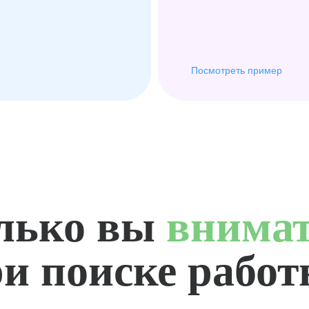
Посмотреть пример
лько вы
внима
и поиске рабо