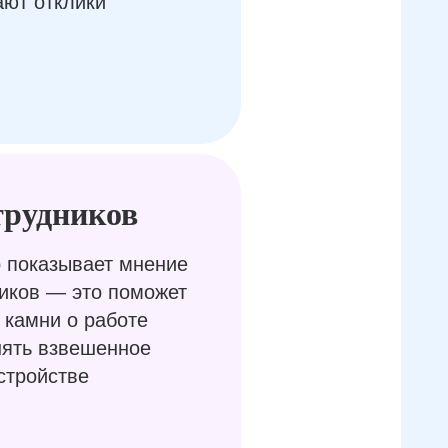
ают отклики
трудников
 показывает мнение
иков — это поможет
 камни о работе
нять взвешенное
стройстве