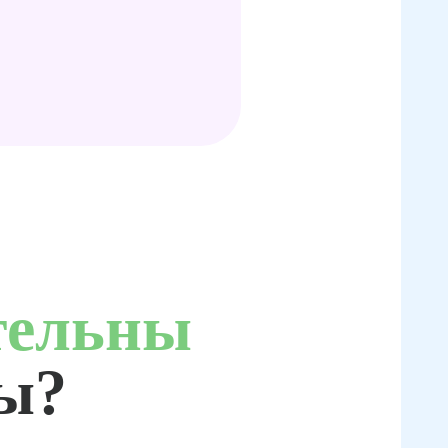
тельны
ты?