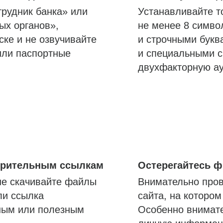
трудник банка» или
Устанавливайте т
ых органов»,
не менее 8 симво
ске и не озвучивайте
и строчными букв
или паспортные
и специальными с
двухфакторную а
озрительным ссылкам
Остерегайтесь 
не скачивайте файлы
Внимательно пров
ли ссылка
сайта, на которо
ным или полезным
Особенно внимате