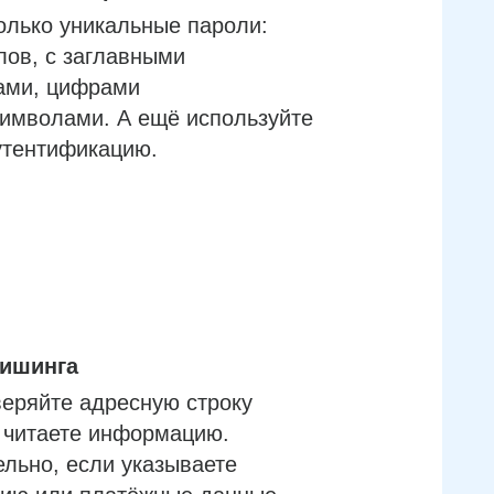
олько уникальные пароли:
лов, с заглавными
ами, цифрами
имволами. А ещё используйте
утентификацию.
фишинга
еряйте адресную строку
м читаете информацию.
льно, если указываете