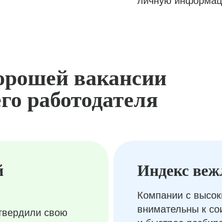
личную информац
орошей вакансии
го работодателя
й
Индекс веж
Компании с высок
внимательны к с
твердили свою