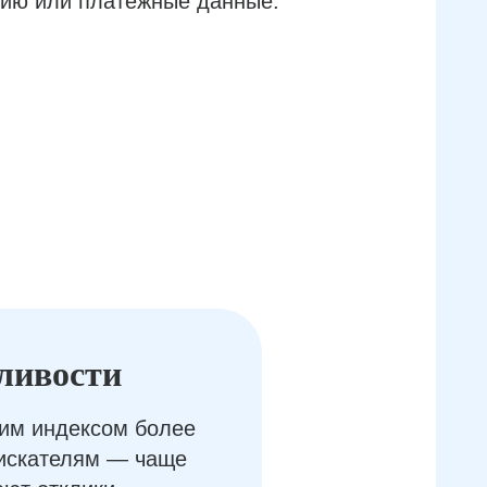
ию или платёжные данные.
ливости
им индексом более
оискателям — чаще