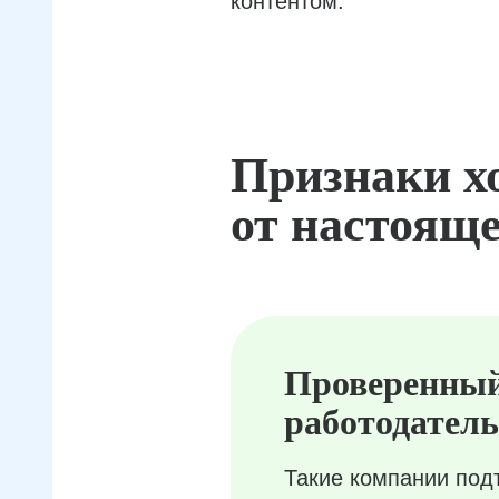
контентом.
Признаки х
от настояще
Проверенны
работодатель
Такие компании под