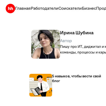
Главная
Работодатели
Соискатели
Бизнес
Прод
Ирина Шубина
Автор
Пишу про ИТ, диджитал и м
команды, процессы и кар
5 навыков, чтобы вести свой
блог