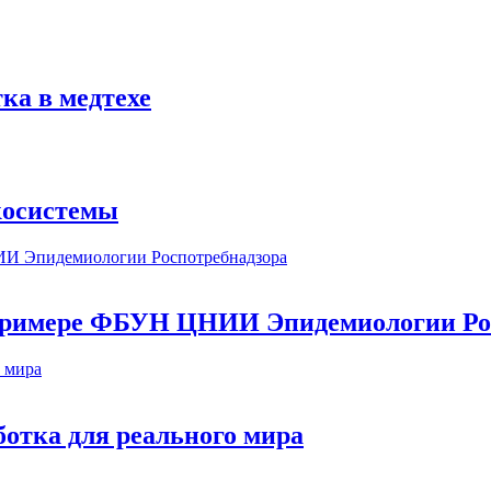
ка в медтехе
косистемы
а примере ФБУН ЦНИИ Эпидемиологии Ро
ботка для реального мира