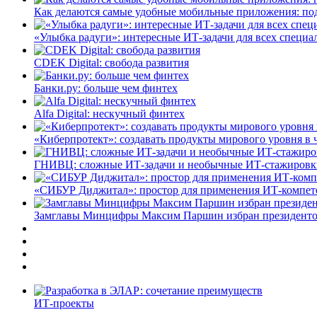
Как делаются самые удобные мобильные приложения: по
«Улыбка радуги»: интересные ИТ-задачи для всех специа
CDEK Digital: свобода развития
Банки.ру: больше чем финтех
Alfa Digital: нескучный финтех
«Киберпротект»: создавать продукты мирового уровня в
ГНИВЦ: сложные ИТ‑задачи и необычные ИТ‑стажировк
«СИБУР Диджитал»: простор для применения ИТ-компе
Замглавы Минцифры Максим Паршин избран президенто
ИТ-проекты