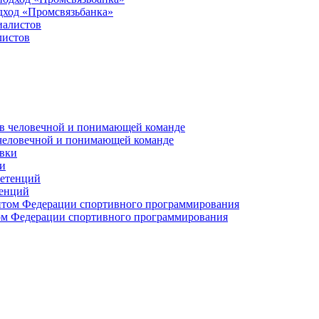
дход «Промсвязьбанка»
листов
 человечной и понимающей команде
и
тенций
м Федерации спортивного программирования