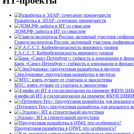
ИТ-проекты
Разработка в ЭЛАР: сочетание преимуществ
ДОМ.РФ: работа в ИТ со смыслом
Главгосэкспертиза России: активный участник цифровиз
F.A.C.C.T. Кибербезопасность мирового уровня
Банк «Санкт-Петербург»: гибкость и инновации в финан
СберЗдоровье: продуктовая разработка в медтехе
МТС: взять лучшее от стартапа и экосистемы
4 мифа об ИТ в госорганизации на примере ФБУН ЦНИИ
«Петрович-Тех»: продуктовая разработка для реального м
«Эталон»: ИТ в строительной индустрии
Продуктовая разработка в QIWI: что особенного?