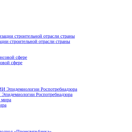
ации строительной отрасли страны
совой сфере
 Эпидемиологии Роспотребнадзора
ира