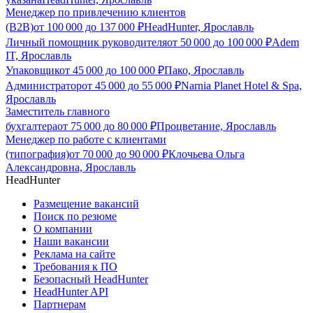
Менеджер по привлечению клиентов
(B2B)
от
100 000
до
137 000
₽
HeadHunter, Ярославль
Личный помощник руководителя
от
50 000
до
100 000
₽
Adem
IT, Ярославль
Упаковщик
от
45 000
до
100 000
₽
Пако, Ярославль
Администратор
от
45 000
до
55 000
₽
Narnia Planet Hotel & Spa,
Ярославль
Заместитель главного
бухгалтера
от
75 000
до
80 000
₽
Процветание, Ярославль
Менеджер по работе с клиентами
(типография)
от
70 000
до
90 000
₽
Клочьева Ольга
Александровна, Ярославль
HeadHunter
Размещение вакансий
Поиск по резюме
О компании
Наши вакансии
Реклама на сайте
Требования к ПО
Безопасный HeadHunter
HeadHunter API
Партнерам