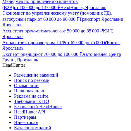
Менеджер по привлечению клиентов
(B2B)
от
100 000
до
137 000
₽
HeadHunter, Ярославль
Экономист по управленческому учёту (помощник ГД),
автобусный парк.
от
60 000
до
90 000
₽
Транспорт Ярославии,
Ярославль
Ассистент врача-стоматолога
от
50 000
до
85 000
₽
КИТ,
Ярославль
Аппаратчик производства ПГР
от
65 000
до
75 000
₽
Кортес,
Ярославль
Эксперт-оценщик
от
70 000
до
100 000
₽
Авто Бизнес Центр
Групп, Ярославль
HeadHunter
Размещение вакансий
Поиск по резюме
О компании
Наши вакансии
Реклама на сайте
Требования к ПО
Безопасный HeadHunter
HeadHunter API
Партнерам
Инвесторам
Каталог компаний