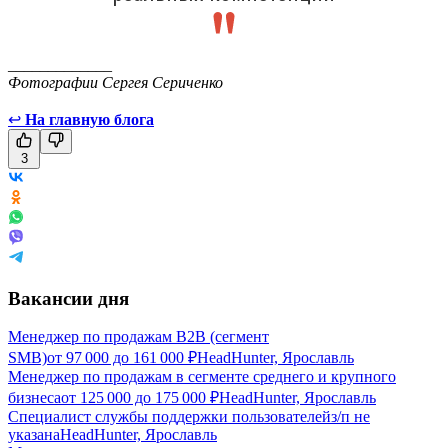
_____________
Фотографии Сергея Сериченко
↩
На главную блога
3
Вакансии дня
Менеджер по продажам B2B (сегмент
SMB)
от
97 000
до
161 000
₽
HeadHunter, Ярославль
Менеджер по продажам в сегменте среднего и крупного
бизнеса
от
125 000
до
175 000
₽
HeadHunter, Ярославль
Специалист службы поддержки пользователей
з/п не
указана
HeadHunter, Ярославль