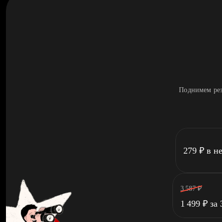
Поднимем рез
279
₽
в н
3 587
₽
1 499
₽
за 