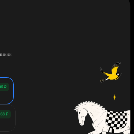
мпании
96
₽
088
₽