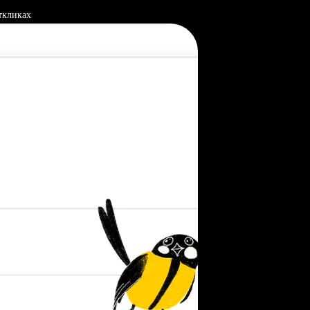
ткликах