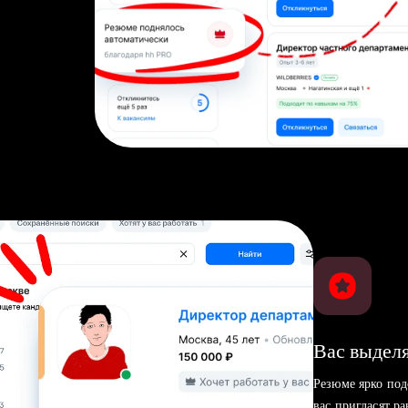
Вас выделя
Резюме ярко под
вас пригласят р