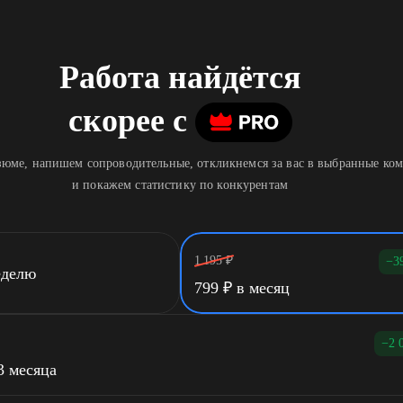
Работа найдётся
скорее
c
юме, напишем сопроводительные, откликнемся за вас в выбранные ко
и покажем статистику по конкурентам
1 195
₽
−3
еделю
799
₽
в месяц
−2 
3 месяца